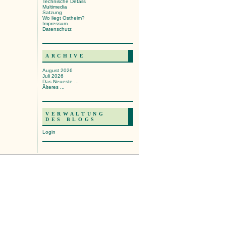
Technische Details
Multimedia
Satzung
Wo liegt Ostheim?
Impressum
Datenschutz
ARCHIVE
August 2026
Juli 2026
Das Neueste ...
Älteres ...
VERWALTUNG
DES BLOGS
Login